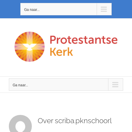
Ga
Ga naar...
naar
inhoud
Ga naar...
Over
scriba.pknschoorl