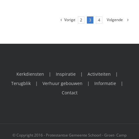
Vorige
Volgende
2
3
4
Kerkdiensten
Inspiratie
Activiteiten
Terugblik
Verhuur gebouwen
Informatie
Contact
© Copyright 2016 - Protestantse Gemeente Schoorl - Groet- Camp