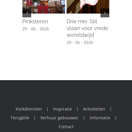
Pinksteren
Drie mei: Stil
Training
staan voor vrede
met dem
29 - 06 - 2026
wereldwijd
17 - 04 - 2
29 - 06 - 2026
Kerkdiensten
Inspiratie
Activiteiten
Terugblik
Verhuur gebouwen
Informatie
Contact