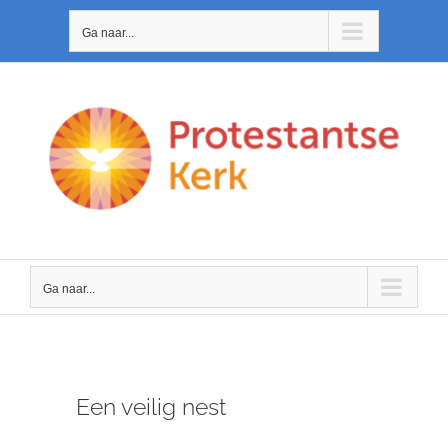
Ga
Ga naar...
naar
inhoud
Ga naar...
Een veilig nest