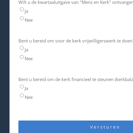
Wilt u de kwartaaluitgave van "Mens en Kerk" ontvange
Ja
Nee
Bent u bereid om voor de kerk vrijwilligerswerk te doen
Ja
Nee
Bent u bereid om de kerk financieel te steunen (kerkbal
Ja
Nee
Versturen