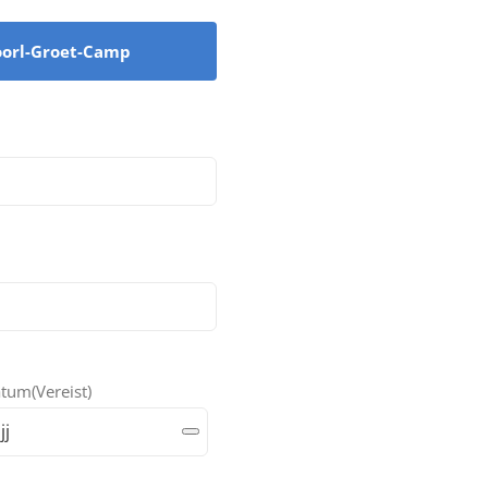
oorl-Groet-Camp
atum
(Vereist)