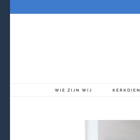
Ga
naar
inhoud
WIE ZIJN WIJ
KERKDIE
Bekijk
grotere