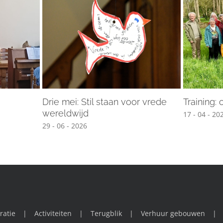
Drie mei: Stil staan voor vrede
Training:
wereldwijd
17 - 04 - 20
29 - 06 - 2026
ratie
Activiteiten
Terugblik
Verhuur gebouwen