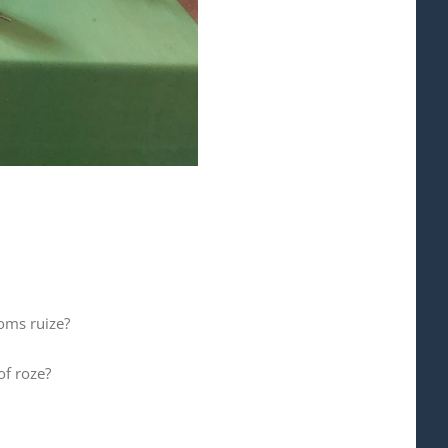
oms ruize?
of roze?