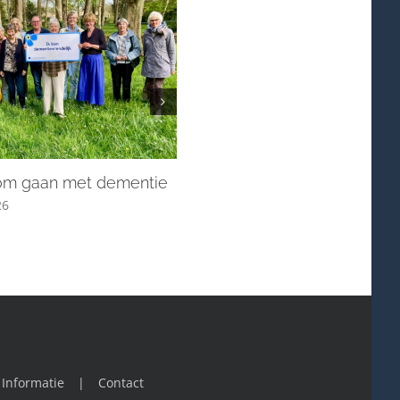
Stille Week en Pasen in blo
17 - 04 - 2026
 om gaan met dementie
26
Informatie
Contact