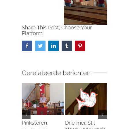
Share This Post, Choose Your
Platform!
Facebook
Twitter
LinkedIn
Tumblr
Pinterest
Gerelateerde berichten
Pinksteren
Drie mei: Stil
Training