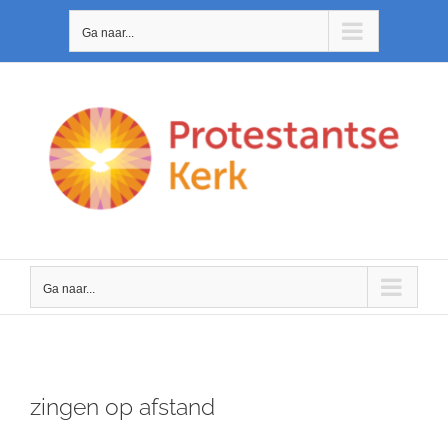
Ga
Ga naar...
naar
inhoud
Ga naar...
zingen op afstand