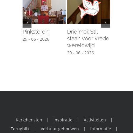
Pinksteren
Drie mei: Stil
Training
staan voor vrede
met dem
29 - 06 - 2026
wereldwijd
17 - 04 - 2
29 - 06 - 2026
Kerkdiensten
Inspiratie
Activiteiten
Terugblik
Verhuur gebouwen
Informatie