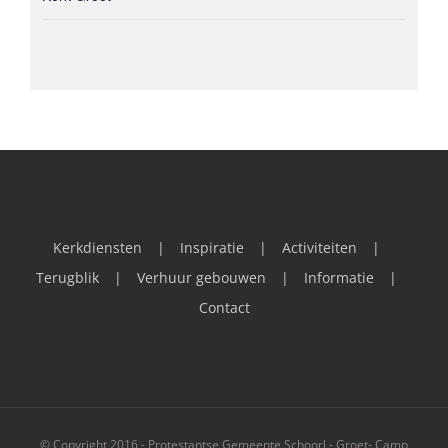
Kerkdiensten
Inspiratie
Activiteiten
Terugblik
Verhuur gebouwen
Informatie
Contact
© Copyright 2016 - Protestantse Gemeente Schoorl - Groet- Camp