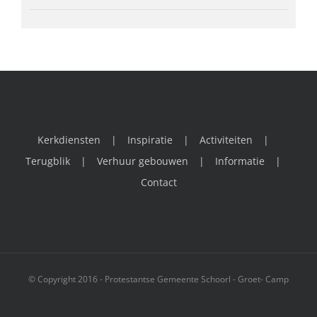
Kerkdiensten
Inspiratie
Activiteiten
Terugblik
Verhuur gebouwen
Informatie
Contact
© Copyright 2016 - Protestantse Gemeente Schoorl - Groet- Camp