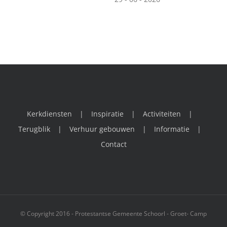
Kerkdiensten
Inspiratie
Activiteiten
Terugblik
Verhuur gebouwen
Informatie
Contact
© Copyright 2016 - Protestantse Gemeente Schoorl - Groet- Camp