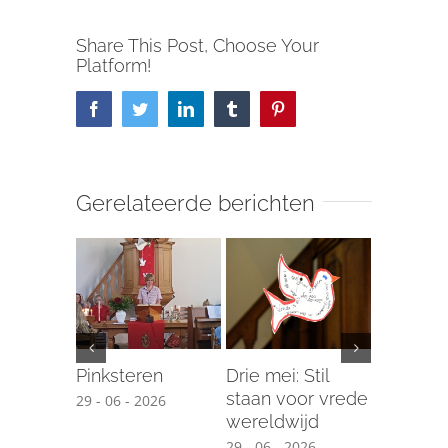
Share This Post, Choose Your
Platform!
Facebook
Twitter
LinkedIn
Tumblr
Pinterest
Gerelateerde berichten
Pinksteren
Drie mei: Stil
Training
staan voor vrede
met dem
29 - 06 - 2026
wereldwijd
17 - 04 - 2
29 - 06 - 2026