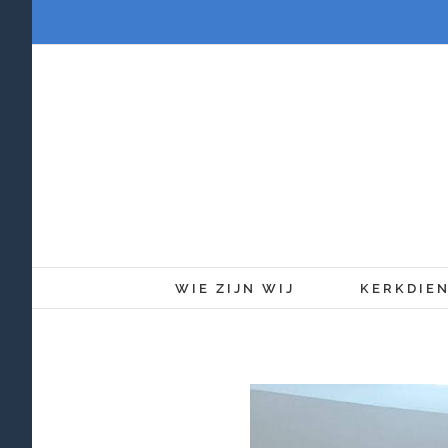
Ga
naar
inhoud
WIE ZIJN WIJ
KERKDIE
Bekijk
grotere