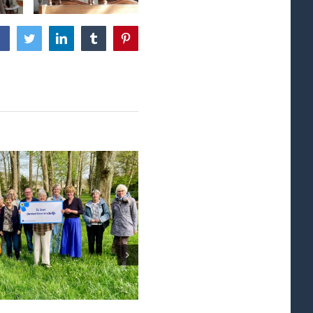
Facebook
Twitter
LinkedIn
Tumblr
Pinterest
Stille Week en Pasen in blo
17 - 04 - 2026