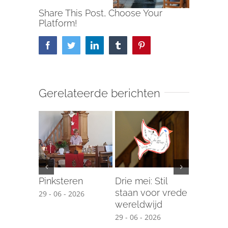
Share This Post, Choose Your
Platform!
Facebook
Twitter
LinkedIn
Tumblr
Pinterest
Gerelateerde berichten
Pinksteren
Drie mei: Stil
Training
staan voor vrede
met dem
29 - 06 - 2026
wereldwijd
17 - 04 - 2
29 - 06 - 2026