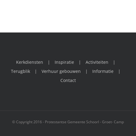
Kerkdiensten
Inspiratie
Activiteiten
Terugblik
Verhuur gebouwen
Informatie
Contact
© Copyright 2016 - Protestantse Gemeente Schoorl - Groet- Camp