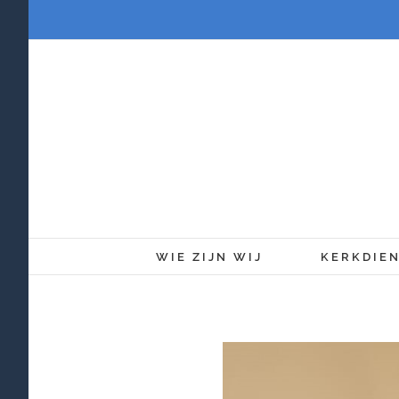
Ga
naar
inhoud
WIE ZIJN WIJ
KERKDIE
Bekijk
grotere