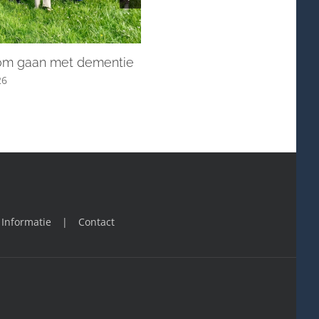
Stille Week en Pasen in blo
17 - 04 - 2026
 om gaan met dementie
26
Informatie
Contact