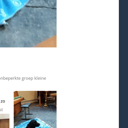
onbeperkte groep kleine
 zo
st