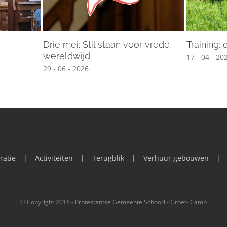
Drie mei: Stil staan voor vrede
Training:
wereldwijd
17 - 04 - 20
29 - 06 - 2026
ratie
Activiteiten
Terugblik
Verhuur gebouwen
© Copyright 2016 - Protestantse Gemeente Schoorl - Groet- Camp