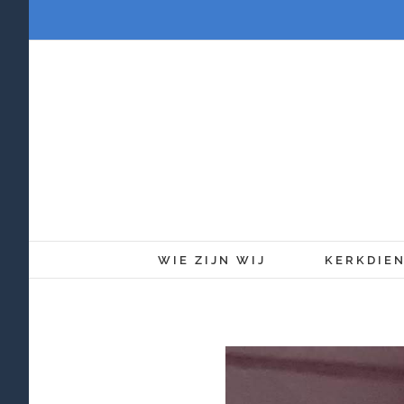
Ga
naar
inhoud
WIE ZIJN WIJ
KERKDIE
Bekijk
grotere