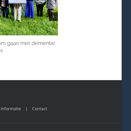
Stille Week en Pasen in blo
17 - 04 - 2026
 om gaan met dementie
26
Informatie
Contact