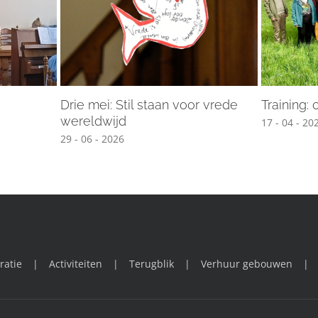
Drie mei: Stil staan voor vrede
Training:
wereldwijd
17 - 04 - 20
29 - 06 - 2026
ratie
Activiteiten
Terugblik
Verhuur gebouwen