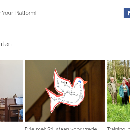
 Your Platform!
hten
Drie mei: Stil staan voor vrede
Training: