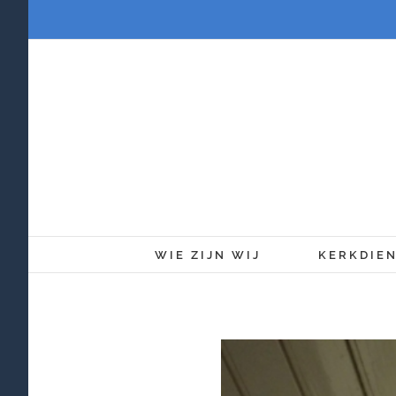
Ga
naar
inhoud
WIE ZIJN WIJ
KERKDIE
Bekijk
grotere