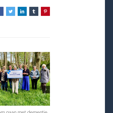
Facebook
Twitter
LinkedIn
Tumblr
Pinterest
Stille Week en Pasen in blo
17 - 04 - 2026
 om gaan met dementie